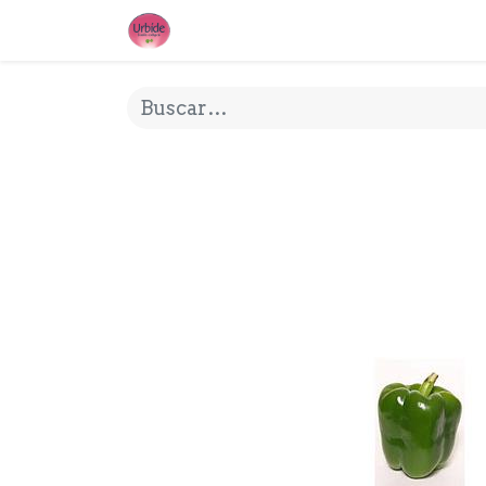
INICIO
¿QUE ES URBIDE?
MI