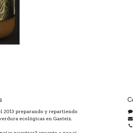
s
C
l 2013 preparando y repartiendo
 verdura ecológicas en Gasteiz.
ncias nuestras? apuesto a que si