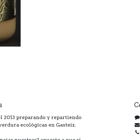
s
C
l 2013 preparando y repartiendo
 verdura ecológicas en Gasteiz.
ncias nuestras? apuesto a que si