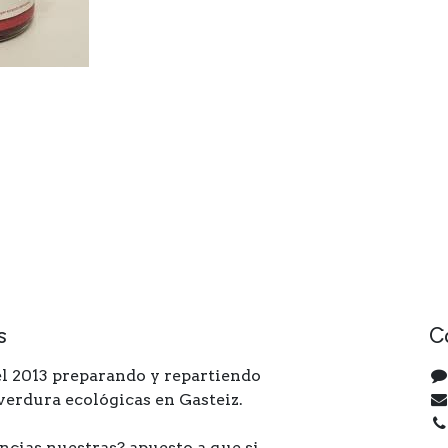
s
C
l 2013 preparando y repartiendo
 verdura ecológicas en Gasteiz.
ncias nuestras? apuesto a que si