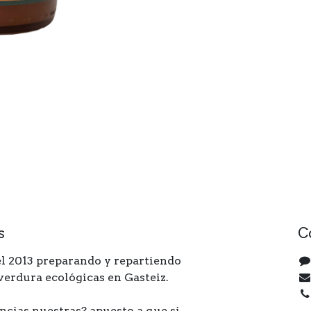
s
C
l 2013 preparando y repartiendo
 verdura ecológicas en Gasteiz.
ncias nuestras? apuesto a que si