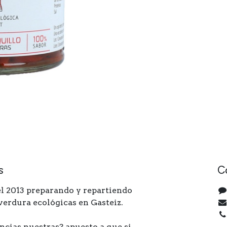
s
C
l 2013 preparando y repartiendo
 verdura ecológicas en Gasteiz.
ncias nuestras? apuesto a que si