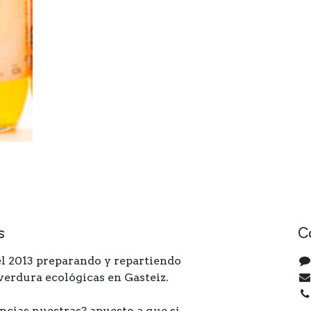
s
C
l 2013 preparando y repartiendo
 verdura ecológicas en Gasteiz.
ncias nuestras? apuesto a que si