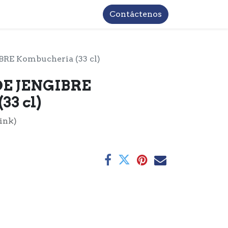
TROS
INFORMACIÓN BASICA LOPD
Contáctenos
E Kombucheria (33 cl)
E JENGIBRE
33 cl)
ink)