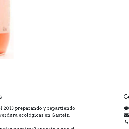
s
C
l 2013 preparando y repartiendo
 verdura ecológicas en Gasteiz.
ncias nuestras? apuesto a que si