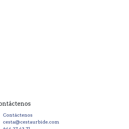
ontáctenos
Contáctenos
cesta@cestaurbide.com
644 27 43 71